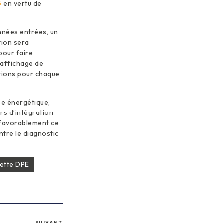
5
en vertu de
onnées entrées, un
tion sera
pour faire
 affichage de
ations pour chaque
sse énergétique,
urs d’intégration
e favorablement ce
ntre le diagnostic
uette DPE
SUIVANT