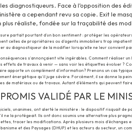
 les diagnostiqueurs. Face à l’opposition des éd
 ministère a cependant revu sa copie. Exit le mas
n plus réaliste, fondée sur la traçabilité des mod
mesure partait pourtant d’un bon sentiment : protéger les opérateur
nt celles de propriétaires ou d’agents immobiliers trop impatient
r au diagnostiqueur de la modifier lorsqu’elle ne leur convient pa
s conséquences s’annonçaient vite ingérables. Comment réaliser un
les effets de travaux à venir — sans voir les étiquettes évoluer ? 
ire apporte un complément d’information? Prenons un cas typique 
ment énergétique qu’il juge sévère. Forcément, il se donne la pei
es de matériaux ou de travaux. Autant d’éléments qui peuvent faire
PROMIS VALIDÉ PAR LE MINI
iciels, unanimes, ont alerté le ministère : le dispositif risquait de p
il ne la protégeait. Ils ont donc soumis une alternative plus pragma
uettes, tracer les modifications. Après plusieurs mois d’échanges e
’Urbanisme et des Paysages (DHUP) et les acteurs du secteur, un co