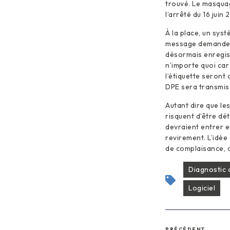
trouvé. Le masquag
l’arrêté du 16 jui
À la place, un sys
message demandera
désormais enregist
n’importe quoi car
l’étiquette seront
DPE sera transmis 
Autant dire que le
risquent d’être dét
devraient entrer e
revirement. L’idée
de complaisance, ap
Diagnostic
Logiciel
PRÉCÉDENT