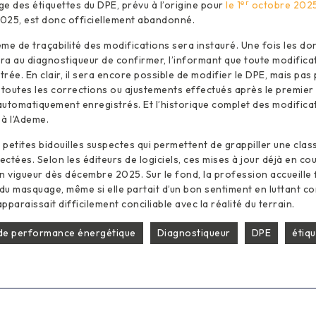
er
e des étiquettes du DPE, prévu à l’origine pour
le 1
octobre 202
n 2025, est donc officiellement abandonné.
tème de traçabilité des modifications sera instauré. Une fois les d
 au diagnostiqueur de confirmer, l’informant que toute modifica
rée. En clair, il sera encore possible de modifier le DPE, mais pas 
 toutes les corrections ou ajustements effectués après le premier
 automatiquement enregistrés. Et l’historique complet des modific
à l’Ademe.
s petites bidouilles suspectes qui permettent de grappiller une cla
ectées. Selon les éditeurs de logiciels, ces mises à jour déjà en co
n vigueur dès décembre 2025. Sur le fond, la profession accueill
 du masquage, même si elle partait d’un bon sentiment en luttant co
paraissait difficilement conciliable avec la réalité du terrain.
 de performance énergétique
Diagnostiqueur
DPE
étiq