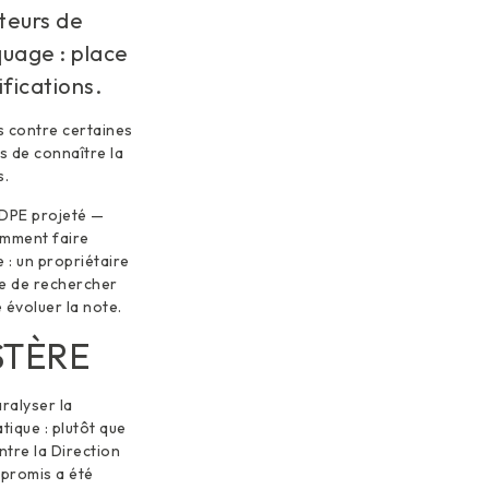
iteurs de
quage : place
ifications.
s contre certaines
s de connaître la
s.
 DPE projeté —
Comment faire
: un propriétaire
ne de rechercher
 évoluer la note.
STÈRE
aralyser la
tique : plutôt que
ntre la Direction
mpromis a été