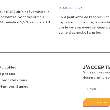
15 JUILLET 2026
ur (PAC) air/air réversibles, du
rformantes, vont désormais
Il y a peut-être de l’espoir. Da
VA réduite à 5,5 %, contre 20 %
réponse à un député, le minist
porte vers un éventuel diagnos
sur le diagnostic termites.
J'ACCEPT
Actualités
Vous pouvez vous
A propos
désinscription 
Contactez-nous
Mentions légales