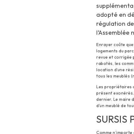
supplémentai
adopté en déb
régulation de
l’Assemblée 
Enrayer coûte que
logements du parc l
revue et corrigée
rabotés, les commu
location d’une rés
tous les meublés (
Les propriétaires 
présent exonérés. 
dernier. Le maire 
d’un meublé de tou
SURSIS 
Comme n’importe q