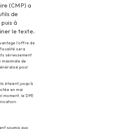
ire (CMP) a
tils de
 puis à
ner le texte.
vantage l’offre de
fiscalité sera
nts sérieusement
ée maximale de
généralisé pour
s étaient jusqu’à
otée en mai
uel moment, le DPE
nication.
ent soumis aux