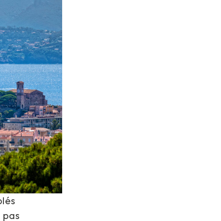
blés
n pas