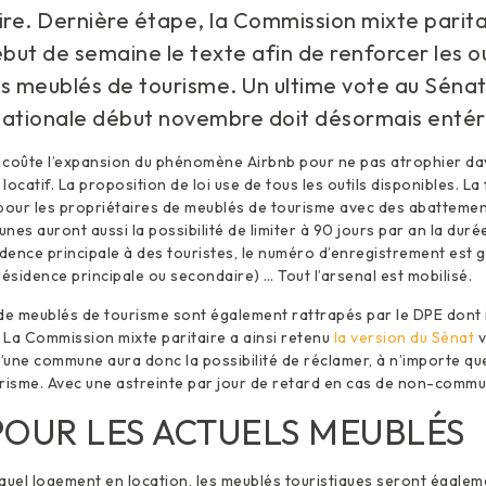
re. Dernière étape, la Commission mixte parita
ut de semaine le texte afin de renforcer les ou
s meublés de tourisme. Un ultime vote au Sénat
nationale début novembre doit désormais entéri
 coûte l’expansion du phénomène Airbnb pour ne pas atrophier da
ocatif. La proposition de loi use de tous les outils disponibles. La 
 pour les propriétaires de meublés de tourisme avec des abatteme
nes auront aussi la possibilité de limiter à 90 jours par an la dur
idence principale à des touristes, le numéro d’enregistrement est 
résidence principale ou secondaire) … Tout l’arsenal est mobilisé.
de meublés de tourisme sont également rattrapés par le DPE dont il
La Commission mixte paritaire a ainsi retenu
la version du Sénat
v
d’une commune aura donc la possibilité de réclamer, à n’importe q
risme. Avec une astreinte par jour de retard en cas de non-commu
POUR LES ACTUELS MEUBLÉS
uel logement en location, les meublés touristiques seront égalem