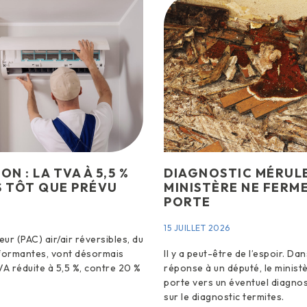
N : LA TVA À 5,5 %
DIAGNOSTIC MÉRULE
S TÔT QUE PRÉVU
MINISTÈRE NE FERME
PORTE
15 JUILLET 2026
ur (PAC) air/air réversibles, du
rformantes, vont désormais
Il y a peut-être de l’espoir. Da
VA réduite à 5,5 %, contre 20 %
réponse à un député, le minist
porte vers un éventuel diagnos
sur le diagnostic termites.