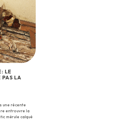
: LE
 PAS LA
ns une récente
ère entrouvre la
tic mérule calqué