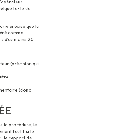
 l’opérateur
elque texte de
arié précise que la
idéré comme
 » d’au moins 20
teur (précision qui
autre
lementaire (donc
ÉE
e la procédure, le
ment fautif si le
 : le rapport de