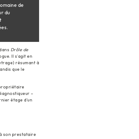
 domaine de
ur du
t
ées.
t dans
Drôle de
ue. Il s’agit en
métrage) résumant à
andis que le
propriétaire
diagnostiqueur –
rnier étage d’un
 à son prestataire