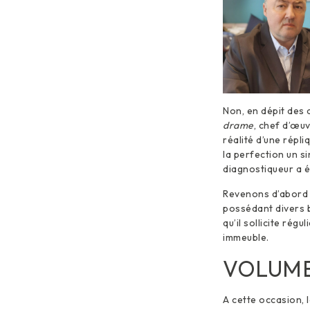
Non, en dépit des a
drame
, chef d’œuv
réalité d’une répl
la perfection un s
diagnostiqueur a 
Revenons d’abord s
possédant divers b
qu’il sollicite ré
immeuble.
VOLUME
A cette occasion, 