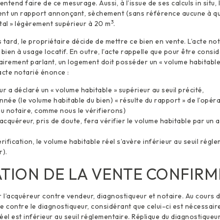
l entend faire de ce mesurage. Aussi, à l’issue de ses calculs in situ,
ent un rapport annonçant, sèchement (sans référence aucune à qu
3
total » légèrement supérieur à 20 m
.
 tard, le propriétaire décide de mettre ce bien en vente. L’acte not
 bien à usage locatif. En outre, l’acte rappelle que pour être cons
irement parlant, un logement doit posséder un « volume habitable
’acte notarié énonce :
r a déclaré un « volume habitable » supérieur au seuil précité,
nnée (le volume habitable du bien) « résulte du rapport » de l’opéra
au notaire, comme nous le vérifierons)
acquéreur, pris de doute, fera vérifier le volume habitable par un 
rification, le volume habitable réel s’avère inférieur au seuil rég
r).
TION DE LA VENTE CONFIRM
l’acquéreur contre vendeur, diagnostiqueur et notaire. Au cours d
e contre le diagnostiqueur, considérant que celui-ci est nécessaire
el est inférieur au seuil réglementaire. Réplique du diagnostiqueur