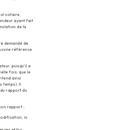
ul notaire,
endeur ayant fait
nnulation de la
 été demandé de
aucune référence
teur, puisqu’il a
lle fois, que le
entend ainsi
 temps). Il
 du rapport du
son rapport :
odification, ni
erves et/ou