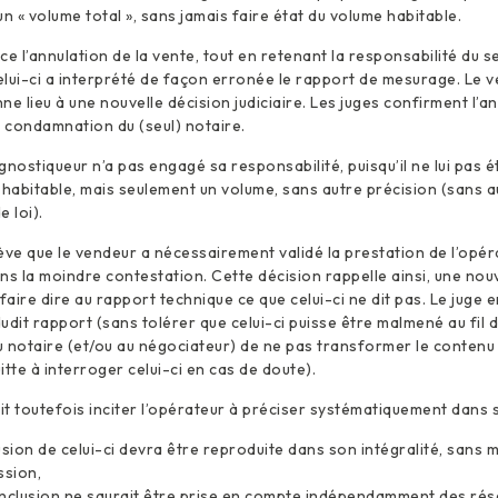
’un « volume total », sans jamais faire état du volume habitable.
e l’annulation de la vente, tout en retenant la responsabilité du se
lui-ci a interprété de façon erronée le rapport de mesurage. Le v
nne lieu à une nouvelle décision judiciaire. Les juges confirment l’a
a condamnation du (seul) notaire.
iagnostiqueur n’a pas engagé sa responsabilité, puisqu’il ne lui pas
 habitable, mais seulement un volume, sans autre précision (sans 
 loi).
lève que le vendeur a nécessairement validé la prestation de l’opéra
ns la moindre contestation. Cette décision rappelle ainsi, une nouve
faire dire au rapport technique ce que celui-ci ne dit pas. Le juge 
dit rapport (sans tolérer que celui-ci puisse être malmené au fil du
 notaire (et/ou au négociateur) de ne pas transformer le contenu
tte à interroger celui-ci en cas de doute).
t toutefois inciter l’opérateur à préciser systématiquement dans 
usion de celui-ci devra être reproduite dans son intégralité, sans m
ssion,
nclusion ne saurait être prise en compte indépendamment des rés