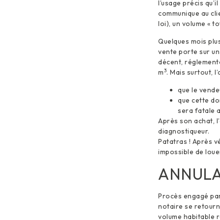
l’usage précis qu’i
communique au cli
loi), un volume « 
Quelques mois plus
vente porte sur un
décent, réglementa
3
m
. Mais surtout, l
que le vendeu
que cette do
sera fatale 
Après son achat, l’
diagnostiqueur.
Patatras ! Après vé
impossible de loue
ANNULA
Procès engagé par 
notaire se retourn
volume habitable ré