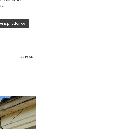
r.
urisprudence
SUIVANT