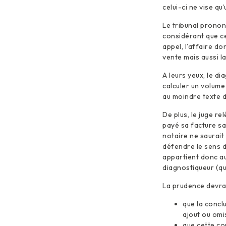
celui-ci ne vise qu
Le tribunal prononc
considérant que ce
appel, l’affaire do
vente mais aussi l
A leurs yeux, le d
calculer un volume
au moindre texte de
De plus, le juge re
payé sa facture sa
notaire ne saurait 
défendre le sens du
appartient donc au
diagnostiqueur (qui
La prudence devrai
que la concl
ajout ou omi
que cette co