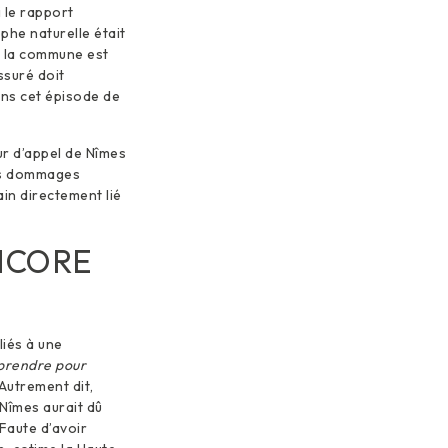
i le rapport
phe naturelle était
ue la commune est
ssuré doit
ans cet épisode de
our d’appel de Nîmes
des dommages
ain directement lié
NCORE
liés à une
 prendre pour
Autrement dit,
 Nîmes aurait dû
 Faute d’avoir