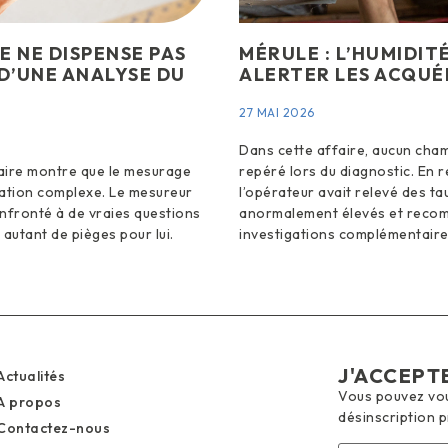
E NE DISPENSE PAS
MÉRULE : L’HUMIDIT
 D’UNE ANALYSE DU
ALERTER LES ACQUÉ
27 MAI 2026
Dans cette affaire, aucun cham
iaire montre que le mesurage
repéré lors du diagnostic. En 
tion complexe. Le mesureur
l’opérateur avait relevé des ta
nfronté à de vraies questions
anormalement élevés et reco
t autant de pièges pour lui.
investigations complémentaire
J'ACCEPT
Actualités
Vous pouvez vous
A propos
désinscription 
Contactez-nous