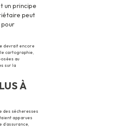
t un principe
riétaire peut
s pour
le devrait encore
elle cartographie,
xposées au
s sur la
LUS À
ite des sécheresses
étaient apparues
e d’assurance,