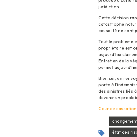
procédé à cette re
juridiction.
Cette décision rap
catastrophe nature
causalité ne sont 
Tout le problème e
propriétaire est c
aujourd’hui claire
Entretien de la v
permet aujourd’hui
Bien sûr, en renvo
porte à l’indemnis
des sinistres liés
devenir un préalab
Cour de cassation,
changement 
état des ri