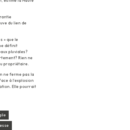
n, estime la Haute
rantie
uve du lien de
s » que le
e définit
aux pluviales?
rtement? Rien ne
u propriétaire.
on ne ferme pas la
face à l’explosion
tion. Elle pourrait
ile
resse