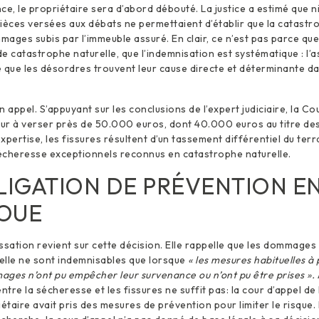
ce, le propriétaire sera d’abord débouté. La justice a estimé que n
 pièces versées aux débats ne permettaient d’établir que la catastro
mmages subis par l’immeuble assuré. En clair, ce n’est pas parce q
e catastrophe naturelle, que l’indemnisation est systématique : l’a
 que les désordres trouvent leur cause directe et déterminante d
 appel. S’appuyant sur les conclusions de l’expert judiciaire, la C
ur à verser près de 50.000 euros, dont 40.000 euros au titre 
expertise, les fissures résultent d’un tassement différentiel du terr
écheresse exceptionnels reconnus en catastrophe naturelle.
LIGATION DE PRÉVENTION E
LOUE
ssation revient sur cette décision. Elle rappelle que les dommages 
elle ne sont indemnisables que lorsque
« les mesures habituelles à
ges n’ont pu empêcher leur survenance ou n’ont pu être prises ».
ntre la sécheresse et les fissures ne suffit pas: la cour d’appel de
riétaire avait pris des mesures de prévention pour limiter le risque.