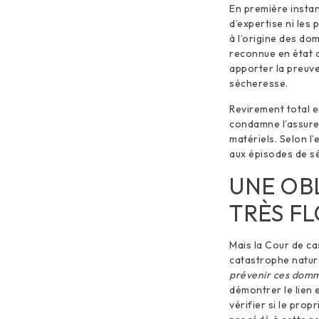
En première instan
d’expertise ni les
à l’origine des do
reconnue en état d
apporter la preuve
sécheresse.
Revirement total en
condamne l’assure
matériels. Selon l’
aux épisodes de s
UNE OB
TRÈS F
Mais la Cour de ca
catastrophe natur
prévenir ces domma
démontrer le lien e
vérifier si le prop