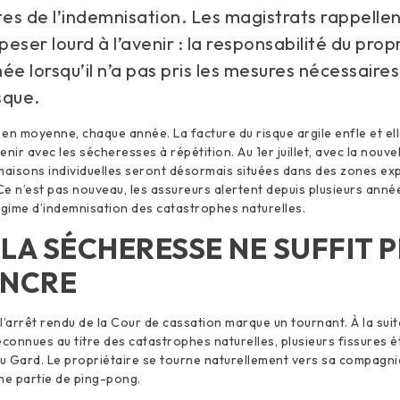
tes de l’indemnisation. Les magistrats rappellen
peser lourd à l’avenir : la responsabilité du prop
ée lorsqu’il n’a pas pris les mesures nécessaire
sque.
s en moyenne, chaque année. La facture du risque argile enfle et el
venir avec les sécheresses à répétition. Au 1er juillet, avec la nouv
 maisons individuelles seront désormais situées dans des zones e
n’est pas nouveau, les assureurs alertent depuis plusieurs année
égime d’indemnisation des catastrophes naturelles.
LA SÉCHERESSE NE SUFFIT P
INCRE
l’arrêt rendu de la Cour de cassation marque un tournant. À la su
econnues au titre des catastrophes naturelles, plusieurs fissures 
u Gard. Le propriétaire se tourne naturellement vers sa compagni
e partie de ping-pong.