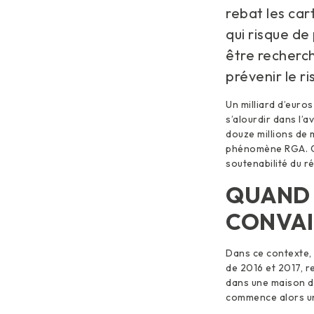
rebat les car
qui risque de 
être recherch
prévenir le ri
Un milliard d’euro
s’alourdir dans l’a
douze millions de
phénomène RGA. Ce 
soutenabilité du r
QUAND 
CONVA
Dans ce contexte, 
de 2016 et 2017, r
dans une maison d
commence alors un