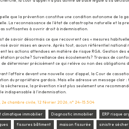
cherche, la cour d’appel n’a pas donné de base légale à sa décisio
pelle que la prévention constitue une condition autonome de la ga
lle. La reconnaissance de l’état de catastrophe naturelle et la pre
pas suffisantes à ouvrir droit à indemnisation.
st de savoir désormais ce que recouvrent ces « mesures habituelle
ensé avoir mises en œuvre. Après tout, aucun référentiel national n
ment les actions attendues en matière de risque RGA. Gestion des e
égétation proche? Surveillance des écoulements? Travaux de confo
 de déterminer précisément ce qui relève ou non des obligations d
yant l’affaire devant une nouvelle cour d’appel, la Cour de cassati
ation du propriétaire gardois. Mais elle adresse un message clair : 
 à la sécheresse, la prévention n’est plus seulement une recommanda
le indispensable à l’indemnisation.
 2e chambre civile, 12 février 2026, n° 24-15.504
climatique immobilier
Diagnostic immobilier
ERP risque arg
sques
fissures bâtiment
maison fissurée
sinistre séche