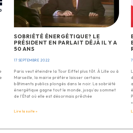
SOBRIÉTÉ ÉNERGÉTIQUE? LE
PRÉSIDENT EN PARLAIT DÉJÀ IL Y A
50 ANS
17 SEPTEMBRE 2022
7
e
Paris veut éteindre la Tour Eiffel plus tôt. À Lille ou à
L
e
Marseille, la mairie préfère laisser certains
d
bâtiments publics plongés dans le noir. La sobriété
a
énergétique gagne tout le monde, jusqu’au sommet
é
de l’État où elle est désormais prêchée
P
«
Lire la suite »
L