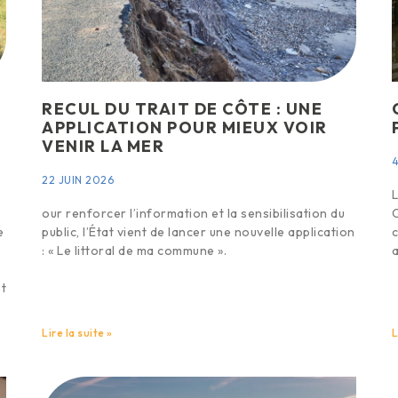
RECUL DU TRAIT DE CÔTE : UNE
APPLICATION POUR MIEUX VOIR
VENIR LA MER
4
22 JUIN 2026
L
our renforcer l’information et la sensibilisation du
C
e
public, l’État vient de lancer une nouvelle application
c
: « Le littoral de ma commune ».
a
et
Lire la suite »
L