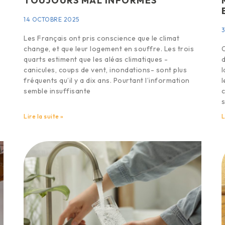
TOUJOURS MAL INFORMÉS
14 OCTOBRE 2025
3
Les Français ont pris conscience que le climat
change, et que leur logement en souffre. Les trois
O
quarts estiment que les aléas climatiques -
d
canicules, coups de vent, inondations- sont plus
l
fréquents qu’il y a dix ans. Pourtant l’information
l
semble insuffisante
c
s
Lire la suite »
L