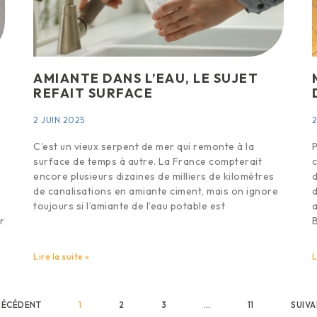
AMIANTE DANS L’EAU, LE SUJET
REFAIT SURFACE
2 JUIN 2025
2
C’est un vieux serpent de mer qui remonte à la
P
surface de temps à autre. La France compterait
c
encore plusieurs dizaines de milliers de kilomètres
d
de canalisations en amiante ciment, mais on ignore
d
toujours si l’amiante de l’eau potable est
a
r
Lire la suite »
L
RÉCÉDENT
1
2
3
…
11
SUIVA