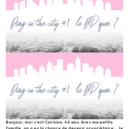
Bonjour, moi c’est Carinne, 46 ans. Avec ma petite
famille, on a eu la chance de devenir propriétaire… Je