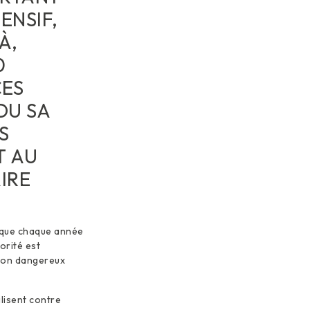
ENSIF,
À,
0
CES
DU SA
S
T AU
IRE
t que chaque année
orité est
 non dangereux
ilisent contre