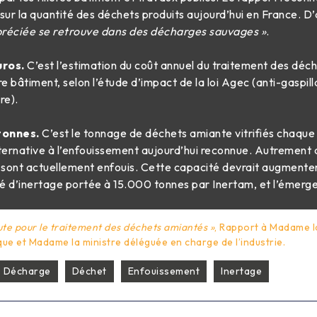
ur la quantité des déchets produits aujourd’hui en France. D’
réciée se retrouve dans des décharges sauvages »
.
uros.
C’est l’estimation du coût annuel du traitement des déc
ière bâtiment, selon l’étude d’impact de la loi Agec (anti-gaspi
re).
tonnes.
C’est le tonnage de déchets amiante vitrifiés chaqu
ternative à l’enfouissement aujourd’hui reconnue. Autrement 
sont actuellement enfouis. Cette capacité devrait augmenter 
é d’inertage portée à 15.000 tonnes par Inertam, et l’émer
oute pour le traitement des déchets amiantés »
, Rapport à Madame la
que et Madame la ministre déléguée en charge de l’industrie.
Décharge
Déchet
Enfouissement
Inertage