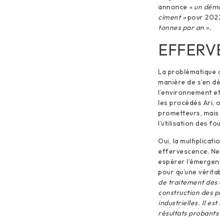
annonce
« un démo
ciment »
pour 2022
tonnes par an ».
EFFERV
La problématique d
manière de s’en d
l’environnement e
les procédés Ari, 
prometteurs, mais 
l’utilisation des f
Oui, la multiplica
effervescence. Ne
espérer l’émergenc
pour qu’une véritabl
de traitement des 
construction des p
industrielles. Il e
résultats probants 