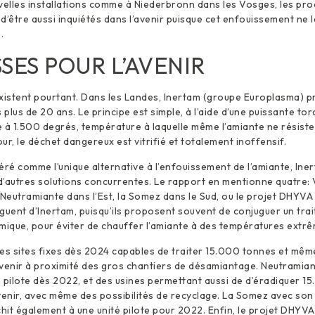
velles installations comme à Niederbronn dans les Vosges, les pr
d’être aussi inquiétés dans l’avenir puisque cet enfouissement ne
.
SES POUR L’AVENIR
xistent pourtant. Dans les Landes, Inertam (groupe Europlasma) pr
 plus de 20 ans. Le principe est simple, à l’aide d’une puissante tor
 à 1.500 degrés, température à laquelle même l’amiante ne résiste 
our, le déchet dangereux est vitrifié et totalement inoffensif.
é comme l’unique alternative à l’enfouissement de l’amiante, Iner
 d’autres solutions concurrentes. Le rapport en mentionne quatre:
eutramiante dans l’Est, la Somez dans le Sud, ou le projet DHYVA
guent d’Inertam, puisqu’ils proposent souvent de conjuguer un tra
mique, pour éviter de chauffer l’amiante à des températures extrê
s sites fixes dès 2024 capables de traiter 15.000 tonnes et mêm
rvenir à proximité des gros chantiers de désamiantage. Neutramia
 pilote dès 2022, et des usines permettant aussi de d’éradiquer 1
venir, avec même des possibilités de recyclage. La Somez avec son
it également à une unité pilote pour 2022. Enfin, le projet DHYV