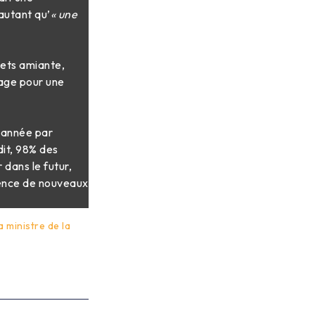
autant qu’
« une
hets amiante,
llage pour une
e année par
dit, 98% des
dans le futur,
gence de nouveaux
 ministre de la