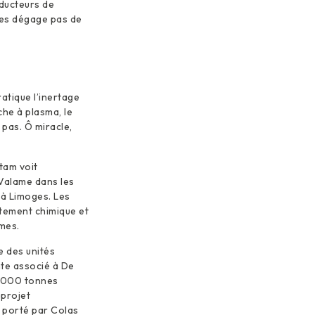
oducteurs de
 les dégage pas de
atique l’inertage
che à plasma, le
pas. Ô miracle,
tam voit
 Valame dans les
 à Limoges. Les
itement chimique et
mes.
e des unités
nte associé à De
5.000 tonnes
 projet
A porté par Colas