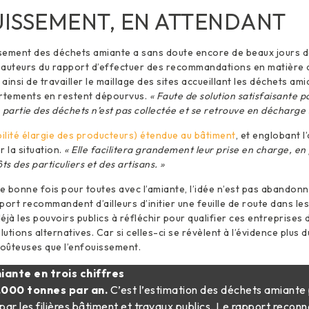
UISSEMENT, EN ATTENDANT
ssement des déchets amiante a sans doute encore de beaux jours de
 auteurs du rapport d’effectuer des recommandations en matière 
insi de travailler le maillage des sites accueillant les déchets ami
tements en restent dépourvus.
« Faute de solution satisfaisante po
e partie des déchets n’est pas collectée et se retrouve en décharge
lité élargie des producteurs) étendue au bâtiment
, et englobant l
r la situation.
« Elle facilitera grandement leur prise en charge, en 
ts des particuliers et des artisans. »
e bonne fois pour toutes avec l’amiante, l’idée n’est pas abandonné
port recommandent d’ailleurs d’initier une feuille de route dans les
déjà les pouvoirs publics à réfléchir pour qualifier ces entreprises 
tions alternatives. Car si celles-ci se révèlent à l’évidence plus d
coûteuses que l’enfouissement.
ante en trois chiffres
000 tonnes par an.
C’est l’estimation des déchets amiante
ar les filières bâtiment et travaux publics. Le rapport reconn