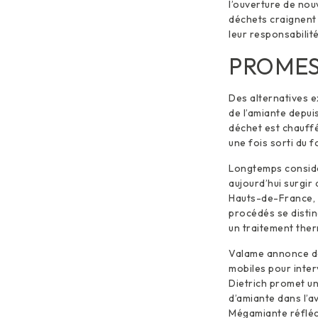
l’ouverture de nou
déchets craignent 
leur responsabilité
PROMES
Des alternatives e
de l’amiante depuis
déchet est chauffé
une fois sorti du f
Longtemps considér
aujourd’hui surgir
Hauts-de-France, N
procédés se distin
un traitement ther
Valame annonce de
mobiles pour inte
Dietrich promet un
d’amiante dans l’a
Mégamiante réfléch