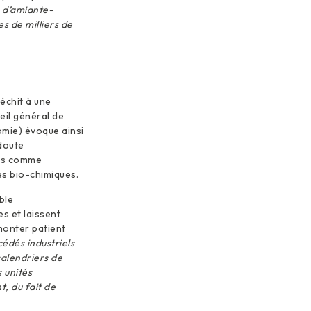
 d’amiante-
es de milliers de
échit à une
il général de
omie) évoque ainsi
doute
ées comme
dés bio-chimiques.
ble
s et laissent
monter patient
édés industriels
calendriers de
 unités
t, du fait de