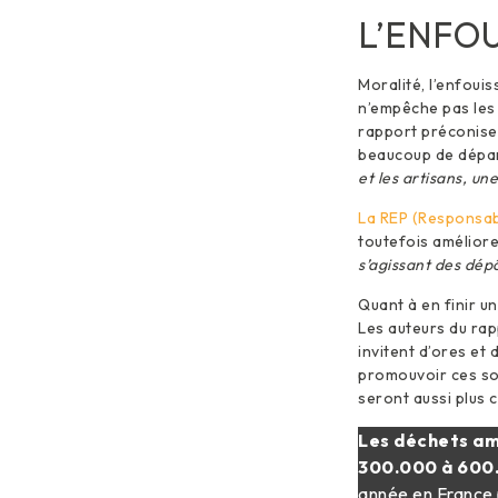
L’ENFO
Moralité, l’enfoui
n’empêche pas les
rapport préconise a
beaucoup de dépar
et les artisans, un
La REP (Responsabi
toutefois améliore
s’agissant des dépô
Quant à en finir un
Les auteurs du rap
invitent d’ores et 
promouvoir ces solu
seront aussi plus 
Les déchets ami
300.000 à 600.
année en France p