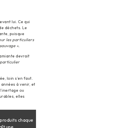
vant lui. Ce qui
de déchets. Le
ante, puisque
ur les particuliers
 sauvage ».
’amiante devrait
particulier
e, loin s’en faut.
 années à venir, et
d’inertage ou
urables, elles
 produits chaque
aît une