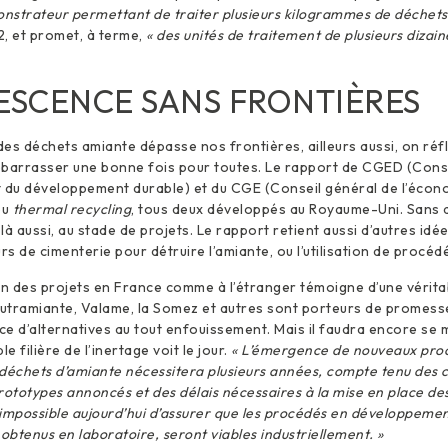
nstrateur permettant de traiter plusieurs kilogrammes de déchets
, et promet, à terme,
« des unités de traitement de plusieurs dizain
ESCENCE SANS FRONTIÈRES
es déchets amiante dépasse nos frontières, ailleurs aussi, on réfl
ébarrasser une bonne fois pour toutes. Le rapport de CGED (Conse
t du développement durable) et du CGE (Conseil général de l’écon
ou
thermal recycling
, tous deux développés au Royaume-Uni. Sans 
là aussi, au stade de projets. Le rapport retient aussi d’autres id
ours de cimenterie pour détruire l’amiante, ou l’utilisation de procé
tion des projets en France comme à l’étranger témoigne d’une vérita
utramiante, Valame, la Somez et autres sont porteurs de promesse
e d’alternatives au tout enfouissement. Mais il faudra encore se 
e filière de l’inertage voit le jour.
« L’émergence de nouveaux proc
déchets d’amiante nécessitera plusieurs années, compte tenu des 
rototypes annoncés et des délais nécessaires à la mise en place des
st impossible aujourd’hui d’assurer que les procédés en développemen
obtenus en laboratoire, seront viables industriellement. »