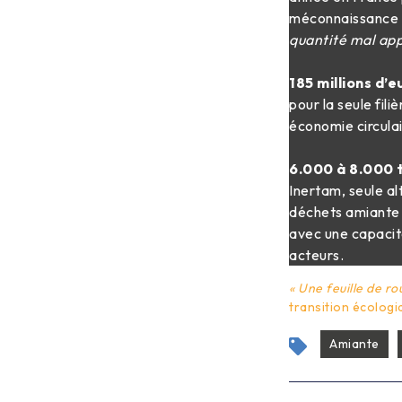
méconnaissance s
quantité mal app
185 millions d’e
pour la seule fil
économie circulai
6.000 à 8.000 
Inertam, seule al
déchets amiante 
avec une capacit
acteurs.
« Une feuille de r
transition écologi
Amiante