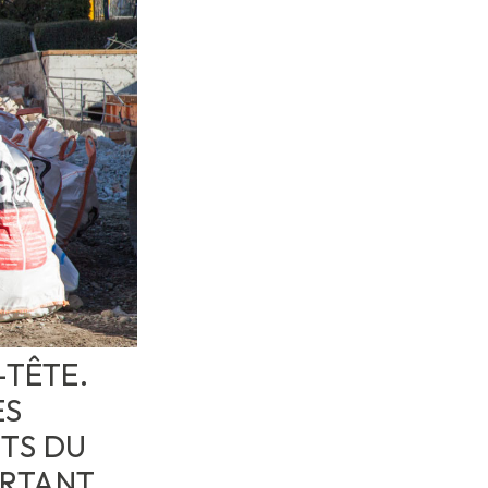
-TÊTE.
ES
TS DU
URTANT