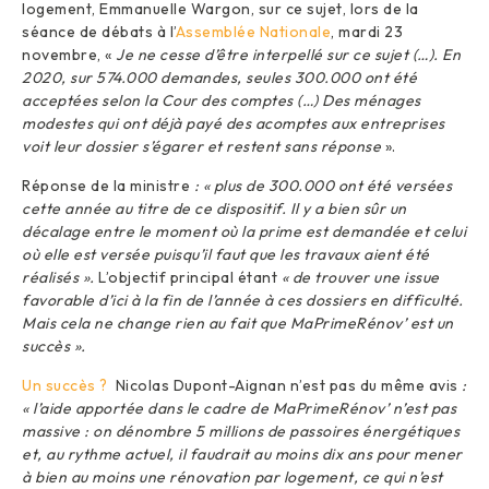
logement, Emmanuelle Wargon, sur ce sujet, lors de la
séance de débats à l’
Assemblée Nationale
, mardi 23
novembre, «
Je ne cesse d’être interpellé sur ce sujet (…). En
2020, sur 574.000 demandes, seules 300.000 ont été
acceptées selon la Cour des comptes (…) Des ménages
modestes qui ont déjà payé des acomptes aux entreprises
voit leur dossier s’égarer et restent sans réponse
».
Réponse de la ministre
: « plus de 300.000 ont été versées
cette année au titre de ce dispositif. Il y a bien sûr un
décalage entre le moment où la prime est demandée et celui
où elle est versée puisqu’il faut que les travaux aient été
réalisés ».
L’objectif principal étant
« de trouver une issue
favorable d’ici à la fin de l’année à ces dossiers en difficulté.
Mais cela ne change rien au fait que MaPrimeRénov’ est un
succès ».
Un succès ?
Nicolas Dupont-Aignan n’est pas du même avis
:
« l’aide apportée dans le cadre de MaPrimeRénov’ n’est pas
massive : on dénombre 5 millions de passoires énergétiques
et, au rythme actuel, il faudrait au moins dix ans pour mener
à bien au moins une rénovation par logement, ce qui n’est