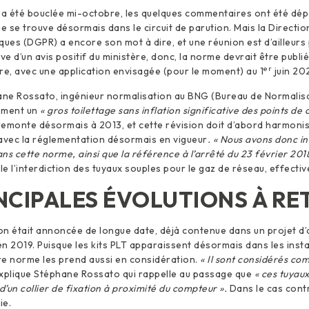
 a été bouclée mi-octobre, les quelques commentaires ont été dépo
 se trouve désormais dans le circuit de parution. Mais la Directio
ques (DGPR) a encore son mot à dire, et une réunion est d’ailleurs 
ve d’un avis positif du ministère, donc, la norme devrait être publi
er
re, avec une application envisagée (pour le moment) au 1
juin 20
ane Rossato, ingénieur normalisation au BNG (Bureau de Normalisa
ement un
« gros toilettage sans inflation significative des points de 
 remonte désormais à 2013, et cette révision doit d’abord harmonis
avec la réglementation désormais en vigueur
. « Nous avons donc in
ans cette norme, ainsi que la référence à l’arrêté du 23 février 201
l’interdiction des tuyaux souples pour le gaz de réseau, effectiv
INCIPALES ÉVOLUTIONS À RE
ion était annoncée de longue date, déjà contenue dans un projet 
n 2019. Puisque les kits PLT apparaissent désormais dans les insta
ure norme les prend aussi en considération.
« Il sont considérés c
explique Stéphane Rossato qui rappelle au passage que
« ces tuyau
d’un collier de fixation à proximité du compteur ».
Dans le cas contra
ie.