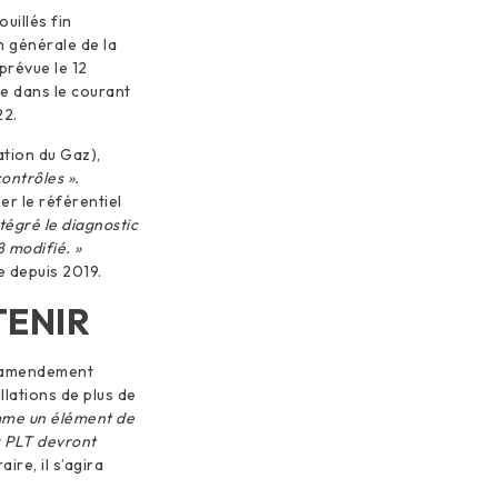
uillés fin
n générale de la
prévue le 12
ée dans le courant
22.
tion du Gaz),
contrôles ».
er le référentiel
tégré le diagnostic
8 modifié. »
e depuis 2019.
TENIR
d’amendement
llations de plus de
omme un élément de
x PLT devront
ire, il s’agira