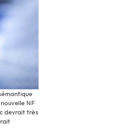
a sémantique
a nouvelle NF
c devrait très
rait