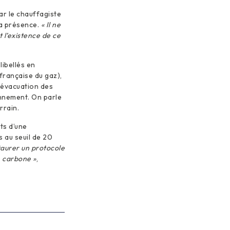
par le chauffagiste
sa présence.
« Il ne
 l’existence de ce
libellés en
française du gaz),
d’évacuation des
onnement. On parle
rrain.
ts d’une
s au seuil de 20
staurer un protocole
e carbone »
,