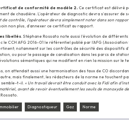
ertificat de conformité de modèle 2.
Ce certificat est délivré 
ment de chaudière. L’opérateur de diagnostic devra s’assurer de 
int de contrôle, l’opérateur devra simplement noter dans son rapport
oin non plus, d’annexer ce certificat au rapport.
s libellés
. Stéphane Rossato note aussi l’évolution de différents 
 le CCH AFG 2016-01 le référentiel publié par l’AFG (Association 
ertinent; notamment sur les contrôles de sécurité des dispositifs 
tion, ou pour le passage de canalisation dans les parcs de stati
évolutions sémantiques qui ne modifient en rien la mission sur le te
ns, on attendait aussi une harmonisation des taux de CO discordan
’autre, mais finalement, les rédacteurs de la norme ne touchent pa
 semble-t-il.
« Un travail devrait être conduit avec la Fidi afin d’in
 matériel, avant de revoir éventuellement les seuils de monoxyde d
 Rossato.
immobilier
Diagnostiqueur
Gaz
Norme