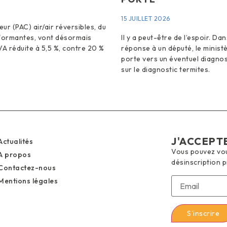
15 JUILLET 2026
ur (PAC) air/air réversibles, du
rformantes, vont désormais
Il y a peut-être de l’espoir. Da
VA réduite à 5,5 %, contre 20 %
réponse à un député, le minist
porte vers un éventuel diagnos
sur le diagnostic termites.
J'ACCEPT
Actualités
Vous pouvez vous
A propos
désinscription 
Contactez-nous
Mentions légales