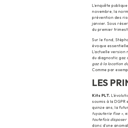
L’enquête publique
novembre, la norme
prévention des ris
janvier. Sous réser
du premier trimest
Sur le fond, Stéph
évoque essentiell
L’actuelle version
du diagnostic gaz 
gaz à la location d
Comme par exemple 
LES PR
Kits PLT.
L’évolut
soumis à la DGPR e
quinze ans, la fut
tuyauterie fixe »
, 
toutefois disposer 
donc d’une anomal