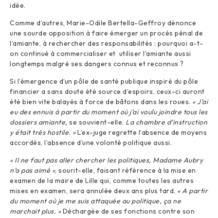
idée.
Comme d’autres, Marie-Odile Bertella-Geffroy dénonce
une sourde opposition à faire émerger un procès pénal de
l’amiante, à rechercher des responsabilités : pourquoi a-t-
on continué à commercialiser et utiliser l’amiante aussi
longtemps malgré ses dangers connus et reconnus ?
Si l’émergence d’un pôle de santé publique inspiré du pôle
financier a sans doute été source d’espoirs, ceux-ci auront
été bien vite balayés à force de bâtons dans les roues.
« J’ai
eu des ennuis à partir du moment où j’ai voulu joindre tous les
dossiers amiante,
se souvient-elle.
La chambre d’instruction
y était très hostile. »
L’ex-juge regrette l’absence de moyens
accordés, l’absence d’une volonté politique aussi.
« Il ne faut pas aller chercher les politiques, Madame Aubry
n’a pas aimé »
, sourit-elle, faisant référence à la mise en
examen de la maire de Lille qui, comme toutes les autres
mises en examen, sera annulée deux ans plus tard.
« A partir
du moment où je me suis attaquée au politique, ça ne
marchait plus. »
Déchargée de ses fonctions contre son