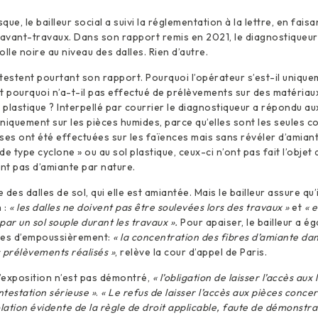
que, le bailleur social a suivi la réglementation à la lettre, en faisa
avant-travaux. Dans son rapport remis en 2021, le diagnostiqueu
lle noire au niveau des dalles. Rien d’autre.
testent pourtant son rapport. Pourquoi l’opérateur s’est-il uniqu
t pourquoi n’a-t-il pas effectué de prélèvements sur des matériau
l plastique ? Interpellé par courrier le diagnostiqueur a répondu au
niquement sur les pièces humides, parce qu’elles sont les seules c
ses ont été effectuées sur les faïences mais sans révéler d’amian
 de type cyclone » ou au sol plastique, ceux-ci n’ont pas fait l’objet
ent pas d’amiante par nature.
le des dalles de sol, qui elle est amiantée. Mais le bailleur assure qu’
 :
« les dalles ne doivent pas être soulevées lors des travaux »
et
« e
ar un sol souple durant les travaux ».
Pour apaiser, le bailleur a ég
res d’empoussièrement:
« la concentration des fibres d’amiante dans 
s prélèvements réalisés »
, relève la cour d’appel de Paris.
d’exposition n’est pas démontré,
« l’obligation de laisser l’accès aux
ntestation sérieuse »
.
« Le refus de laisser l’accès aux pièces conce
olation évidente de la règle de droit applicable, faute de démonstra