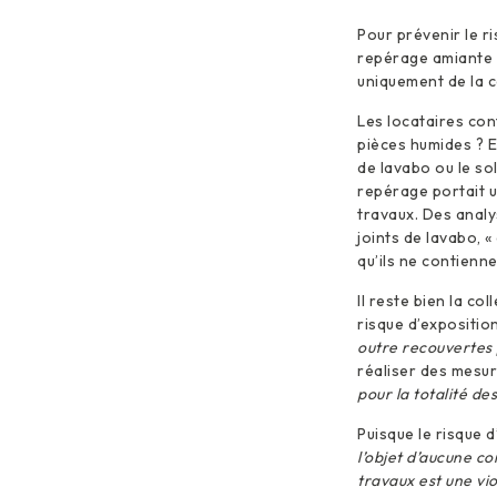
Pour prévenir le ris
repérage amiante 
uniquement de la co
Les locataires con
pièces humides ? E
de lavabo ou le so
repérage portait u
travaux. Des analy
joints de lavabo, «
qu’ils ne contienn
Il reste bien la col
risque d’exposition
outre recouvertes p
réaliser des mesu
pour la totalité de
Puisque le risque 
l’objet d’aucune co
travaux est une vi