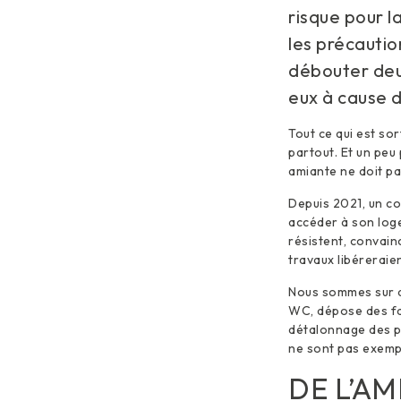
risque pour l
les précautio
débouter deux
eux à cause d
Tout ce qui est so
partout. Et un peu 
amiante ne doit pa
Depuis 2021, un cou
accéder à son loge
résistent, convain
travaux libéreraie
Nous sommes sur d
WC, dépose des faï
détalonnage des p
ne sont pas exempt
DE L’AM