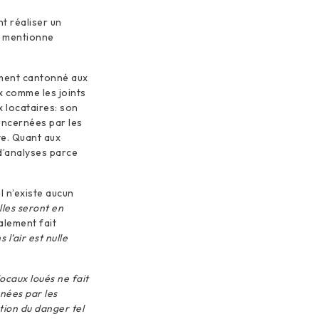
nt réaliser un
r mentionne
ement cantonné aux
x comme les joints
x locataires: son
oncernées par les
te. Quant aux
 d’analyses parce
il n’existe aucun
lles seront en
alement fait
l’air est nulle
 locaux loués ne fait
rnées par les
tion du danger tel