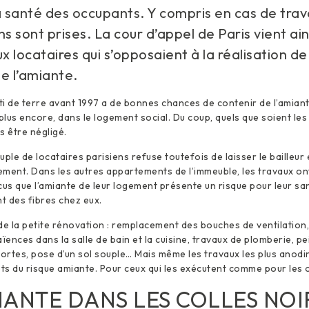
a santé des occupants. Y compris en cas de trava
ns sont prises. La cour d’appel de Paris vient ain
 locataires qui s’opposaient à la réalisation d
e l’amiante.
rti de terre avant 1997 a de bonnes chances de contenir de l’amiant
plus encore, dans le logement social. Du coup, quels que soient les 
s être négligé.
ple de locataires parisiens refuse toutefois de laisser le bailleur 
ment. Dans les autres appartements de l’immeuble, les travaux ont
cus que l’amiante de leur logement présente un risque pour leur sa
nt des fibres chez eux.
e la petite rénovation : remplacement des bouches de ventilatio
ences dans la salle de bain et la cuisine, travaux de plomberie, pe
ortes, pose d’un sol souple… Mais même les travaux les plus anod
s du risque amiante. Pour ceux qui les exécutent comme pour les 
IANTE DANS LES COLLES NOI