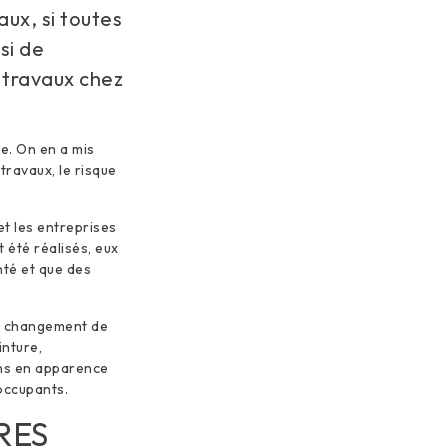
ux, si toutes
si de
e travaux chez
e. On en a mis
travaux, le risque
et les entreprises
 été réalisés, eux
nté et que des
n, changement de
inture,
ins en apparence
occupants.
RES