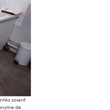
antés soient
nonyme de