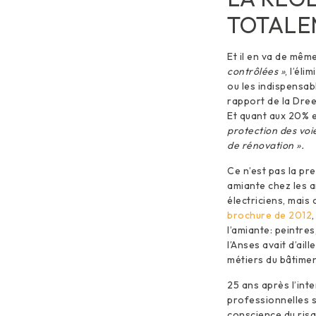
TOTALE
Et il en va de mêm
contrôlées »
, l’él
ou les indispensab
rapport de la Dree
Et quant aux 20% 
protection des voi
de rénovation ».
Ce n’est pas la pr
amiante chez les a
électriciens, mais
brochure de 2012
l’amiante: peintr
l’Anses avait d’ail
métiers du bâtimen
25 ans après l’int
professionnelles s
conscience du risq