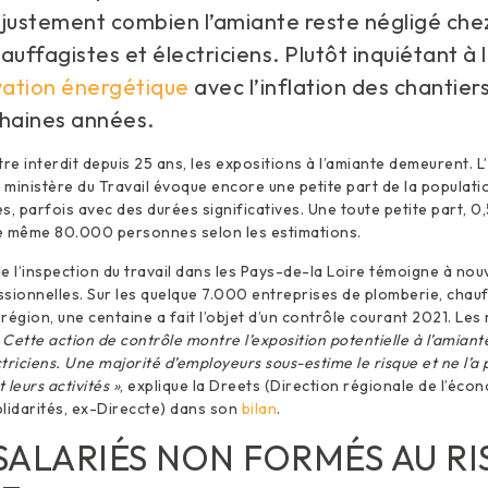
justement combien l’amiante reste négligé chez
auffagistes et électriciens. Plutôt inquiétant à l
ation énergétique
avec l’inflation des chantier
chaines années.
re interdit depuis 25 ans, les expositions à l’amiante demeurent. L’
e ministère du Travail évoque encore une petite part de la populat
s, parfois avec des durées significatives. Une toute petite part, 0,
e même 80.000 personnes selon les estimations.
e l’inspection du travail dans les Pays-de-la Loire témoigne à no
sionnelles. Sur les quelque 7.000 entreprises de plomberie, chauf
région, une centaine a fait l’objet d’un contrôle courant 2021. Les 
 Cette action de contrôle montre l’exposition potentielle à l’amian
triciens. Une majorité d’employeurs sous-estime le risque et ne l’a
 leurs activités »
, explique la Dreets (Direction régionale de l’écon
solidarités, ex-Direccte) dans son
bilan
.
 SALARIÉS NON FORMÉS AU R