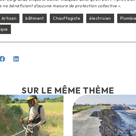
e ne bénéficient d’aucune mesure de protection collective »
.
Artisan
bâtiment
Chauffagiste
électricien
Plombie
ique
SUR LE MÊME THÈME