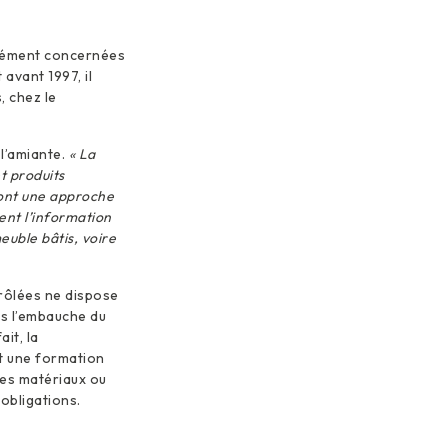
orcément concernées
avant 1997, il
, chez le
l’amiante.
« La
t produits
 ont une approche
ent l’information
euble bâtis, voire
trôlées ne dispose
ès l’embauche du
it, la
it une formation
des matériaux ou
obligations.