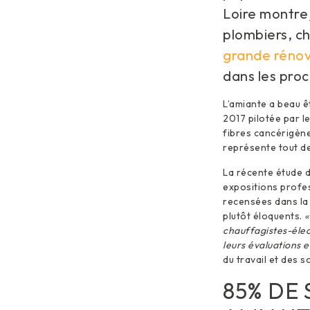
Loire montre 
plombiers, ch
grande rénov
dans les pro
L’amiante a beau êt
2017 pilotée par l
fibres cancérigène
représente tout d
La récente étude d
expositions profes
recensées dans la 
plutôt éloquents.
«
chauffagistes-élec
leurs évaluations et
du travail et des 
85% DE