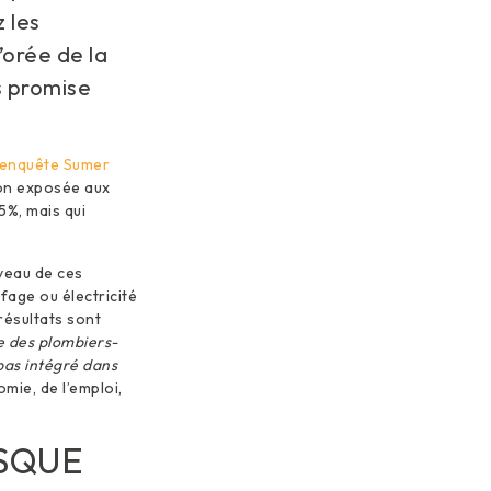
 les
’orée de la
s promise
enquête Sumer
ion exposée aux
5%, mais qui
uveau de ces
fage ou électricité
résultats sont
te des plombiers-
 pas intégré dans
omie, de l’emploi,
ISQUE