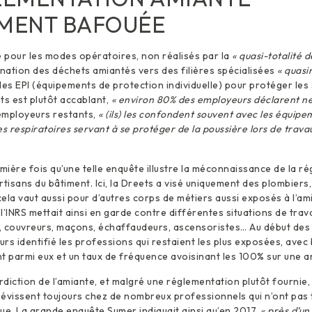
MENT BAFOUÉE
e pour les modes opératoires, non réalisés par la
« quasi-totalité 
imination des déchets amiantés vers des filières spécialisées
« quasi
les EPI (équipements de protection individuelle) pour protéger les 
ts est plutôt accablant,
« environ 80% des employeurs déclarent ne 
employeurs restants,
« (ils) les confondent souvent avec les équip
es respiratoires servant à se protéger de la poussière lors de trava
emière fois qu’une telle enquête illustre la méconnaissance de la r
rtisans du bâtiment. Ici, la Dreets a visé uniquement des plombiers
 cela vaut aussi pour d’autres corps de métiers aussi exposés à l’a
, l’INRS mettait ainsi en garde contre différentes situations de trav
es, couvreurs, maçons, échaffaudeurs, ascensoristes… Au début de
leurs identifié les professions qui restaient les plus exposées, av
t parmi eux et un taux de fréquence avoisinant les 100% sur une a
erdiction de l’amiante, et malgré une réglementation plutôt fournie,
évissent toujours chez de nombreux professionnels qui n’ont pas 
ue. La grande enquête Sumer indiquait ainsi qu’en 2017,
« près d’un 