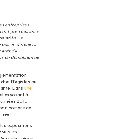
des entreprises
ment pas réalisée »
salariés. Le
pas en détenir. »
ements de
ux de démolition ou
églementation
, chauffagistes ou
miante. Dans
une
ail exposant à
s années 2010,
ec bon nombre de
nnée!
 les expositions
toujours
tiers des salariés