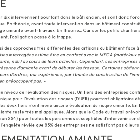
E
ur dix interviennent pourtant dans le bâti ancien, et sont donc f
ue. En théorie, avant toute intervention dans un bâtiment construit 
ge amiante avant-travaux. En théorie… Car sur les petits chantiers
nt, l’obligation passe à la trappe.
si des approches très différentes des artisans du bâtiment face à 
ises interrogées estime être en contact avec le MPCA (matériaux e
ante, ndlr) au cours de leurs activités. Cependant, ces entreprises
présence d’amiante avant de débuter les travaux. Certaines obtienn
neurs d’ordres, par expérience, par l’année de construction de l’imm
’en préoccupent pas. »
 niveau de l’évaluation des risques. Un tiers des entreprises con
ique pour l’évaluation des risques (DUER) pourtant obligatoire d
les deux tiers n’ont mené aucune évaluation du risque amiante. En fa
ante reste très mal appliquée. Alors que le Code du travail prévo
ion SS4) pour toutes les personnes susceptibles d’intervenir sur 
 l’enquête révèle que 85% des entreprises ne satisfont pas à leurs 
LEMENTATION AMIANTE