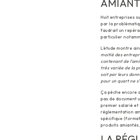
AMIANT
Huit entreprises s
par la problématiq
faudrait un repéra
particulier notamme
L’étude montre ain
moitié des entrepr
contenant de l’ami
très variée de la 
soit par leurs don
pour un quart ne s
Ça pèche encore au
pas de document un
premier salarié et 
réglementation ami
spécifique (format
produits amiantés,
LA RÉG