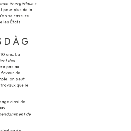
ance énergétique »
nt pour plus de la
u’on se rassure
e les États
.
 D À G
 10 ans. La
tent des
ra pas au
n faveur de
ple, on peut
 travaux que le
sage ainsi de
aux
pendamment de
alcul ou de