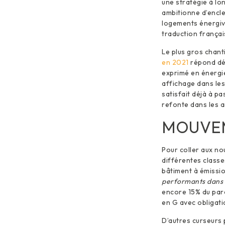
une stratégie à l
ambitionne d’encle
logements énergivo
traduction françai
Le plus gros chanti
en 2021
répond déj
exprimé en énergie
affichage dans le
satisfait déjà à p
refonte dans les a
MOUVEM
Pour coller aux no
différentes classe
bâtiment à émissio
performants dans l
encore 15% du parc
en G avec obligati
D’autres curseurs