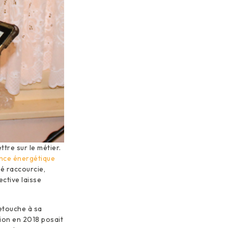
tre sur le métier.
ance énergétique
té raccourcie,
ective laisse
etouche à sa
ion en 2018 posait