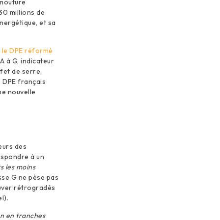
 mouture
30 millions de
nergétique, et sa
e
le DPE réformé
 à G, indicateur
fet de serre,
e DPE français
ne nouvelle
eurs des
respondre à un
ts les moins
sse G ne pèse pas
ouver rétrogradés
l).
on en tranches