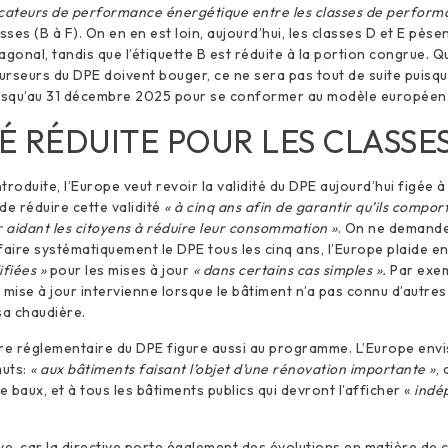
icateurs de performance énergétique entre les classes de perform
sses (B à F). On en en est loin, aujourd’hui, les classes D et E pèse
agonal, tandis que l’étiquette B est réduite à la portion congrue. Q
curseurs du DPE doivent bouger, ce ne sera pas tout de suite puisqu
squ’au 31 décembre 2025 pour se conformer au modèle européen
É RÉDUITE POUR LES CLASSES
roduite, l’Europe veut revoir la validité du DPE aujourd’hui figée à
de réduire cette validité
« à cinq ans afin de garantir qu’ils compor
r aidant les citoyens à réduire leur consommation »
. On ne demande
faire systématiquement le DPE tous les cinq ans, l’Europe plaide e
fiées »
pour les mises à jour
« dans certains cas simples ».
Par exem
 mise à jour intervienne lorsque le bâtiment n’a pas connu d’autres
a chaudière.
re réglementaire du DPE figure aussi au programme. L’Europe envi
muts:
« aux bâtiments faisant l’objet d’une rénovation importante »
, 
 baux, et à tous les bâtiments publics qui devront l’afficher «
indé
ve, car la directive porte également des évolutions en matière de c