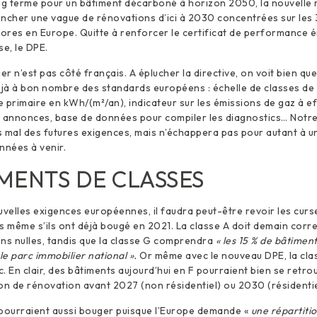
ong terme pour un bâtiment décarboné à horizon 2050, la nouvelle
ncher une vague de rénovations d’ici à 2030 concentrées sur les 
res en Europe. Quitte à renforcer le certificat de performance é
se, le DPE.
er n’est pas côté français. A éplucher la directive, on voit bien qu
à à bon nombre des standards européens : échelle de classes de A
 primaire en kWh/(m²/an), indicateur sur les émissions de gaz à ef
s annonces, base de données pour compiler les diagnostics… Notr
as mal des futures exigences, mais n’échappera pas pour autant à u
nnées à venir.
ENTS DE CLASSES
uvelles exigences européennes, il faudra peut-être revoir les curs
s même s’ils ont déjà bougé en 2021. La classe A doit demain cor
ns nulles, tandis que la classe G comprendra
« les 15 % de bâtimen
e parc immobilier national ».
Or même avec le nouveau DPE, la cla
. En clair, des bâtiments aujourd’hui en F pourraient bien se retr
on de rénovation avant 2027 (non résidentiel) ou 2030 (résidentie
 pourraient aussi bouger puisque l’Europe demande «
une répartiti