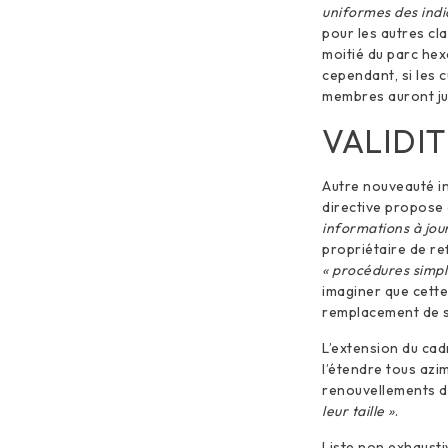
uniformes des ind
pour les autres cla
moitié du parc hex
cependant, si les 
membres auront ju
VALIDIT
Autre nouveauté int
directive propose 
informations à jou
propriétaire de re
« procédures simpli
imaginer que cette
remplacement de s
L’extension du cad
l’étendre tous azi
renouvellements de
leur taille »
.
Liste non exhausti