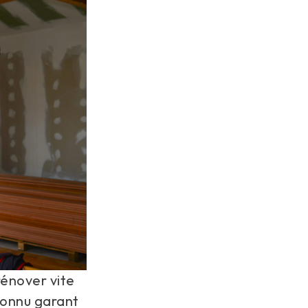
rénover vite
econnu garant