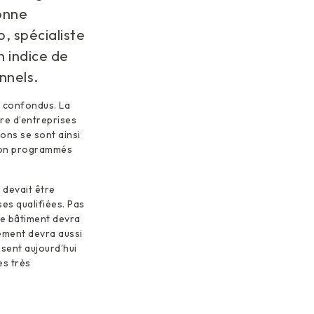
ionne
, spécialiste
n indice de
onnels.
s confondus. La
re d’entreprises
ions se sont ainsi
ation programmés
 devait être
es qualifiées. Pas
re bâtiment devra
ement devra aussi
sent aujourd’hui
es très