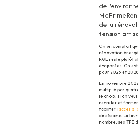
de l’environn
MaPrimeRénov’
de la rénovat
tension artisa
On en comptait que
rénovation énergé
RGE reste plutôt s
évaporées. On est 
pour 2025 et 2028
En novembre 2022, 
multiplié par quat
le choix, si on ve
recruter et forme
faciliter l’
accès à l
du sésame. La lour
nombreuses TPE d