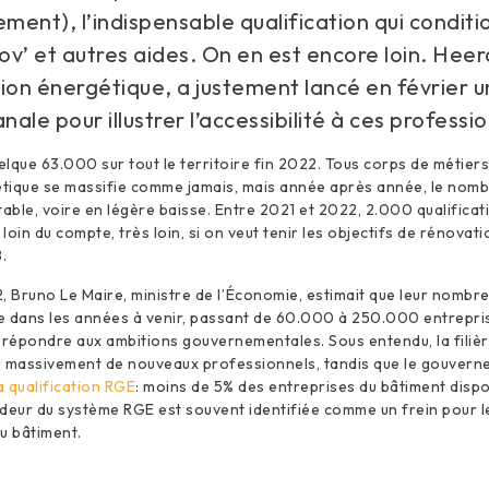
ement), l’indispensable qualification qui condit
 et autres aides. On en est encore loin. Heero
ion énergétique, a justement lancé en février u
nale pour illustrer l’accessibilité à ces professi
lque 63.000 sur tout le territoire fin 2022. Tous corps de métier
tique se massifie comme jamais, mais année après année, le nomb
table, voire en légère baisse. Entre 2021 et 2022, 2.000 qualificat
loin du compte, très loin, si on veut tenir les objectifs de rénov
.
Bruno Le Maire, ministre de l’Économie, estimait que leur nombre
re dans les années à venir, passant de 60.000 à 250.000 entrepris
ut répondre aux ambitions gouvernementales. Sous entendu, la filiè
r massivement de nouveaux professionnels, tandis que le gouvern
a qualification RGE
: moins de 5% des entreprises du bâtiment dispo
deur du système RGE est souvent identifiée comme un frein pour l
u bâtiment.