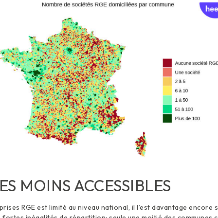
ES MOINS ACCESSIBLES
rises RGE est limité au niveau national, il l’est davantage encore 
e fortes inégalités de répartition: seule une moitié des communes