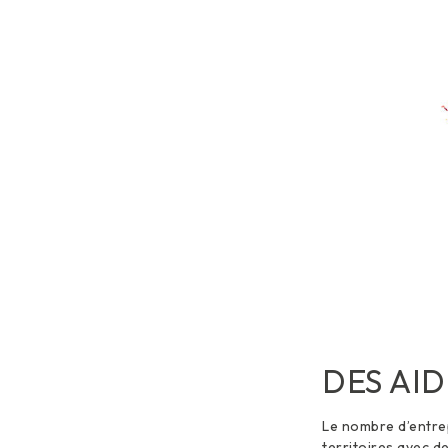
DES AID
Le nombre d’entrep
territoires avec d