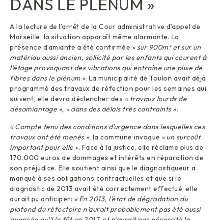
DANS LE PLÉNUM »
A la lecture de l’arrêt de la Cour administrative d’appel de
Marseille, la situation apparaît même alarmante. La
présence d’amiante a été confirmée
« sur 900m² et sur un
matériau aussi ancien, sollicité par les enfants qui courent à
l’étage provoquant des vibrations qui entraîne une pluie de
fibres dans le plénum »
. La municipalité de Toulon avait déjà
programmé des travaux de réfection pour les semaines qui
suivent, elle devra déclencher des
« travaux lourds de
désamiantage », « dans des délais très contraints ».
« Compte tenu des conditions d’urgence dans lesquelles ces
travaux ont été menés »
, la commune invoque
« un surcoût
important pour elle »
. Face à la justice, elle réclame plus de
170.000 euros de dommages et intérêts en réparation de
son préjudice. Elle soutient ainsi que le diagnostiqueur a
manqué à ses obligations contractuelles et que si le
diagnostic de 2013 avait été correctement effectué, elle
aurait pu anticiper:
« En 2013, l’état de dégradation du
plafond du réfectoire n’aurait probablement pas été aussi
avancée qu’il le fût en 2017, et n’aurait pas nécessité la