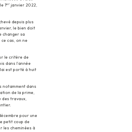
er
le 1
janvier 2022,
chevé depuis plus
anvier, le bien doit
te changer sa
 ce cas, on ne
r le critère de
ois dans l’année
ai est porté à huit
ts notamment dans
ation de la prime,
 des travaux,
ntier.
 décembre pour une
e petit coup de
er les cheminées à