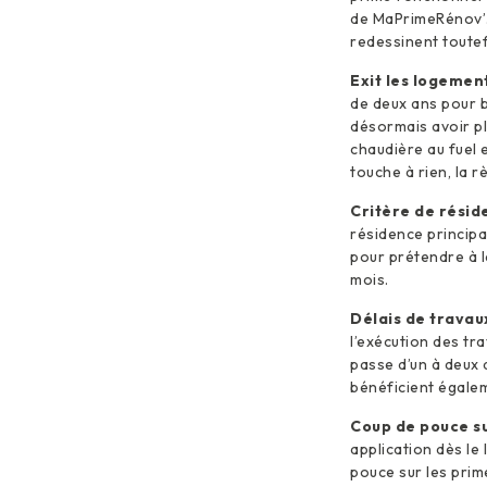
de MaPrimeRénov’. 
redessinent toutef
Exit les logemen
de deux ans pour bé
désormais avoir pl
chaudière au fuel 
touche à rien, la r
Critère de résid
résidence principa
pour prétendre à l
mois.
Délais de travau
l’exécution des tr
passe d’un à deux
bénéficient égalem
Coup de pouce su
application dès l
pouce sur les prim