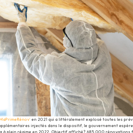
 MaPrimeRénov’
en 2021 qui a littéralement explosé toutes les prév
supplémentaires injectés dans le dispositif, le gouvernement espèr
 à plein régime en 2022. Objectif affiché? 685.000 rénovations f