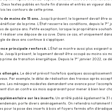
Deux textes publiés en toute fin d’année et entrés en vigueur dès 
ois les contours de cette prime.
ts de moins de 15 ans.
Jusqu’à présent, le logement devait être a
er
néficier de la prime. L’État resserre les conditions, depuis le 1
j
us de quinze ans. Petite exception, lorsque le propriétaire souhai
et réaliser une dépose de sa cuve. Dans ce cas, et uniquement dans
ègle de deux ans continue à s’appliquer.
ence principale renforcé.
L’État se montre aussi plus exigeant su
le. Jusqu’à présent, le logement devait être occupé au moins six m
er
a prime de transition énergétique. Depuis le 1
janvier 2022, ce dél
x allongés.
Le décret prévoit toutefois quelques assouplissemen
avaux. Par exemple, le délai de réalisation des travaux après accept
 ans. Les ménages modestes demandant une avance pour l’acompte
ent d’un an contre six mois auparavant pour mener à bien leur cha
pplémentaire sur les inserts.
Un arrêté publié également le 31
e lendemain, porte divers aménagements. On retiendra notamment l
es pour la pose des inserts à bois et foyers fermés afin d’éradiqu